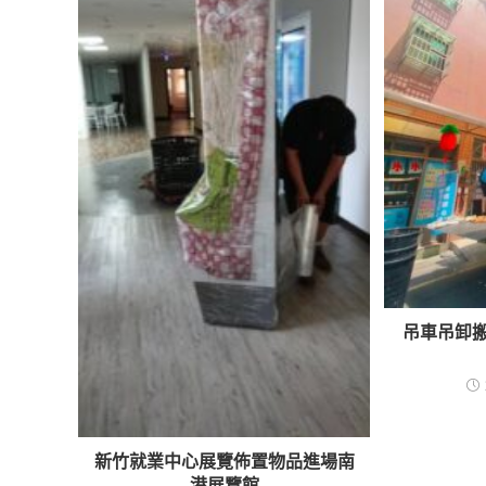
吊車吊卸搬
新竹就業中心展覽佈置物品進場南
港展覽館