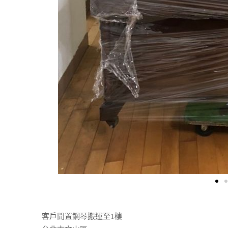
客戶閒置鋼琴搬運至1樓