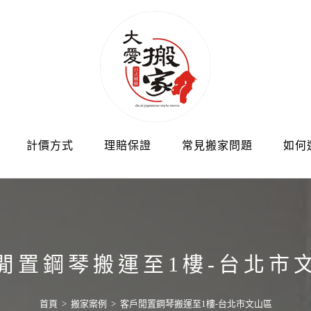
計價方式
理賠保證
常見搬家問題
如何
閒置鋼琴搬運至1樓-台北市
首頁
>
搬家案例
>
客戶閒置鋼琴搬運至1樓-台北市文山區