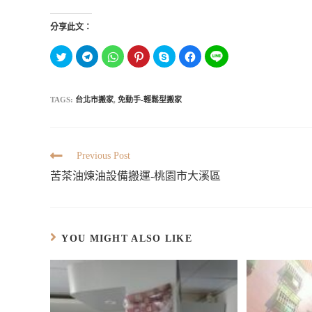
分享此文：
分
按
分
分
按
按
分
享
一
享
享
一
一
享
到
下
到
到
下
下
到
T
以
W
P
即
以
L
w
分
h
i
可
分
I
i
享
a
n
分
享
TAGS:
台北市搬家
,
免動手-輕鬆型搬家
N
t
到
t
t
享
至
E
t
T
s
e
至
F
(
e
e
A
r
S
a
在
r
l
p
e
k
c
新
(
e
p
s
y
e
視
在
g
(
t
p
b
窗
新
r
在
(
e
o
Previous Post
中
視
a
新
在
(
o
開
窗
m
視
新
在
k
苦茶油煉油設備搬運-桃園市大溪區
啟
中
(
窗
視
新
(
)
開
在
中
窗
視
在
啟
新
開
中
窗
新
)
視
啟
開
中
視
窗
)
啟
開
窗
中
)
啟
中
開
)
開
啟
啟
YOU MIGHT ALSO LIKE
)
)