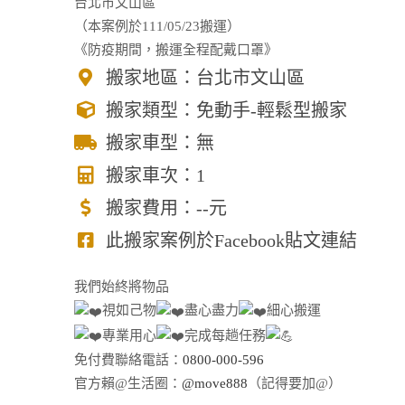
台北市文山區
（本案例於111/05/23搬運）
《防疫期間，搬運全程配戴口罩》
搬家地區：台北市文山區
搬家類型：免動手-輕鬆型搬家
搬家車型：無
搬家車次：1
搬家費用：--元
此搬家案例於Facebook貼文連結
我們始終將物品
視如己物
盡心盡力
細心搬運
專業用心
完成每趟任務
免付費聯絡電話：
0800-000-596
官方賴@生活圈：
@move888
（記得要加@）