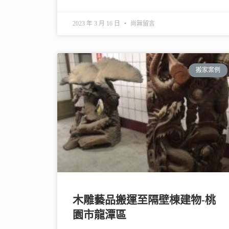
2023 年 3 月 16 日
尚無留言
搬家案例
木雕藝品搬運至隔壁棟建物-桃
園市龍潭區