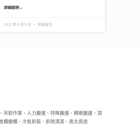
詳細說明 »
2022 年 8 月 8 日
尚無留言
、吊卸作業、人力搬運、特殊搬運、精緻搬運、頂
進櫃撤櫃、冷氣拆裝、拆除清潔、南北長途