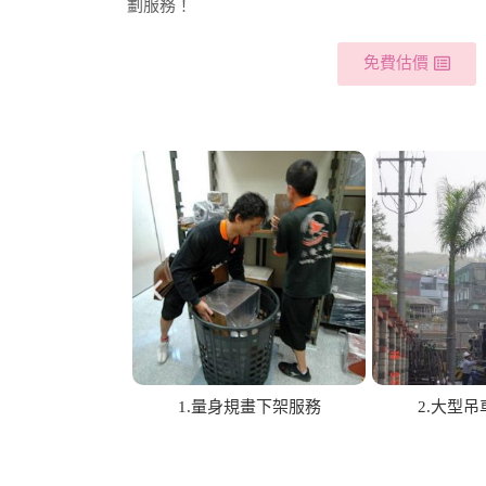
劃服務！
免費估價
包裝運送作業
6.機械儀器各式作業
7.鋼琴