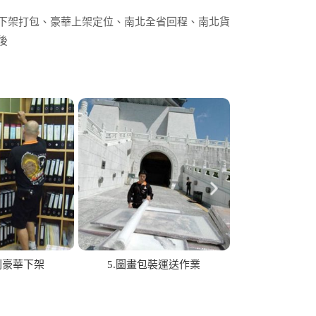
下架打包、豪華上架定位、南北全省回程、南北貨
後
庭細心搬遷
10.各式物品運送服務
11.陣容堅