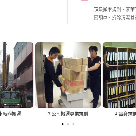
頂級搬家規劃、豪華
回頭車、拆除清潔善
烤漆防護處理
8.政府機關大型搬遷
9.大小家