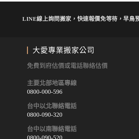
(
e
e
A
r
S
a
在
r
l
p
e
k
c
新
(
e
p
s
y
e
視
在
g
(
t
p
b
窗
新
r
在
(
e
o
LINE線上詢問搬家，快速報價免等待，早鳥預
中
視
a
新
在
(
o
開
窗
m
視
新
在
k
啟
中
(
窗
視
新
(
)
開
在
中
窗
視
在
啟
新
開
中
窗
新
)
視
啟
開
中
視
窗
)
啟
開
窗
中
)
啟
中
大愛專業搬家公司
開
)
開
啟
啟
)
)
免費到府估價或電話聯絡估價
主要北部地區專線
0800-000-596
台中以北聯絡電話
0800-090-320
台中以南聯絡電話
0800-090-520