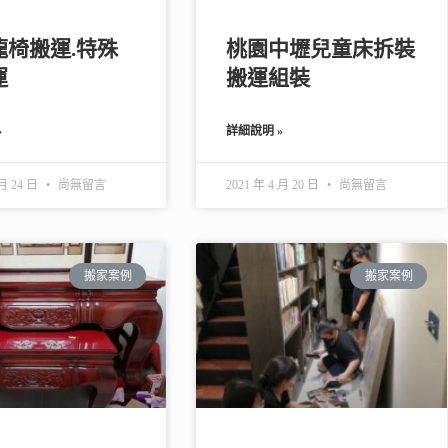
龍椅搬運.特殊
桃園中壢兒童床拆裝
運
搬運組裝
»
詳細說明 »
 月 24 日
尚無留言
2021 年 4 月 20 日
尚無留言
搬家案例
搬家案例