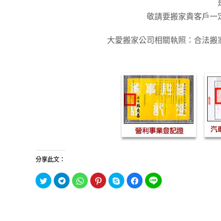
敬請要搬家貴客戶一
大愛搬家公司相關執照：合法搬
分享此文：
分
按
分
分
按
按
分
享
一
享
享
一
一
享
到
下
到
到
下
下
到
T
以
W
P
即
以
L
w
分
h
i
可
分
I
i
享
a
n
分
享
N
t
到
t
t
享
至
E
t
T
s
e
至
F