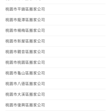
窗
新
r
在
(
e
o
中
視
a
新
在
(
o
開
窗
m
視
新
在
k
桃園市平鎮區搬家公司
啟
中
(
窗
視
新
(
)
開
在
中
窗
視
在
啟
新
開
中
窗
新
)
視
啟
開
中
視
桃園市龍潭區搬家公司
窗
)
啟
開
窗
中
)
啟
中
開
)
開
桃園市楊梅區搬家公司
啟
啟
)
)
桃園市新屋區搬家公司
桃園市觀音區搬家公司
桃園市桃園區搬家公司
桃園市龜山區搬家公司
桃園市八德區搬家公司
桃園市大溪區搬家公司
桃園市復興區搬家公司