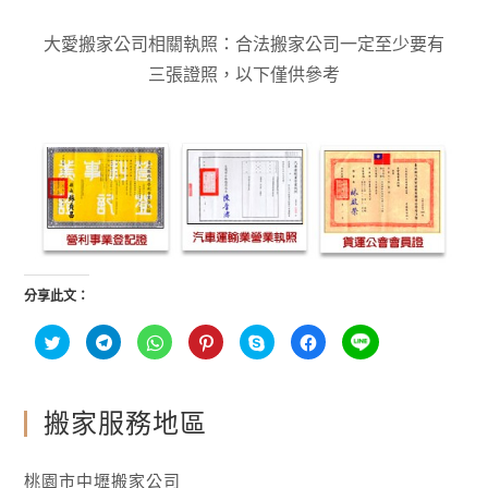
大愛搬家公司相關執照：合法搬家公司一定至少要有
三張證照，以下僅供參考
分享此文：
分
按
分
分
按
按
分
享
一
享
享
一
一
享
到
下
到
到
下
下
到
T
以
W
P
即
以
L
w
分
h
i
可
分
I
i
享
a
n
分
享
N
t
到
t
t
享
至
搬家服務地區
E
t
T
s
e
至
F
(
e
e
A
r
S
a
在
r
l
p
e
k
c
新
(
e
p
s
y
e
視
桃園市中壢搬家公司
在
g
(
t
p
b